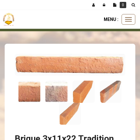
Panneau de gestion des cookies
0
MENU :
Ouvri
fours à pain
brique 3x11x22 tradition rouge orange nuancé
le
menu
Brique 3x11x22 Tradition