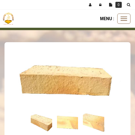
Panneau de gestion des cookies
0
MENU :
Ouvri
briques
briques tradition
brique 5x11x22 tradition clair extérieur
le
menu