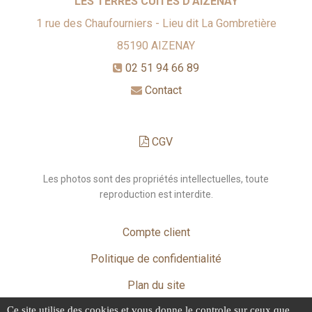
LES TERRES CUITES D'AIZENAY
1 rue des Chaufourniers - Lieu dit La Gombretière
85190
AIZENAY
02 51 94 66 89
Contact
CGV
Les photos sont des propriétés intellectuelles, toute
reproduction est interdite.
Compte client
Politique de confidentialité
Plan du site
Ce site utilise des cookies et vous donne le controle sur ceux que
Mentions légales