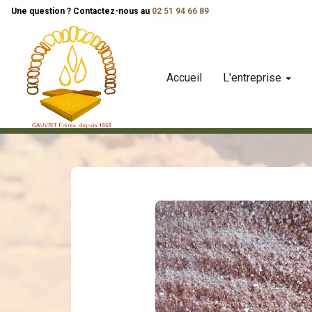
Panneau de gestion des cookies
Une question ? Contactez-nous au
02 51 94 66 89
Accueil
L'entreprise
accessoires
brique pilée
brique pilée (chamotte) au 1/