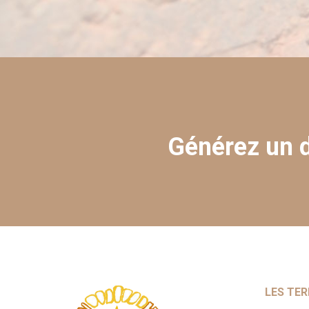
Générez un d
LES TER