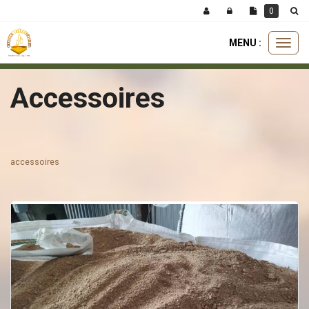
Panneau de gestion des cookies
0
MENU :
Ouvri
le
menu
Accessoires
accessoires