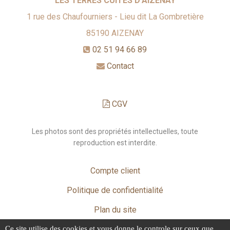
LES TERRES CUITES D'AIZENAY
1 rue des Chaufourniers - Lieu dit La Gombretière
85190
AIZENAY
02 51 94 66 89
Contact
CGV
Les photos sont des propriétés intellectuelles, toute
reproduction est interdite.
Compte client
Politique de confidentialité
Plan du site
Ce site utilise des cookies et vous donne le controle sur ceux que
Mentions légales