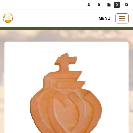
Panneau de gestion des cookies
0
MENU :
Ouvri
accessoires
pièces de décoration
coeur de la vendée
le
menu