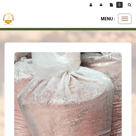
Panneau de gestion des cookies
0
MENU :
Ouvri
accessoires
brique pilée
brique pilée (chamotte) 35kg
le
menu