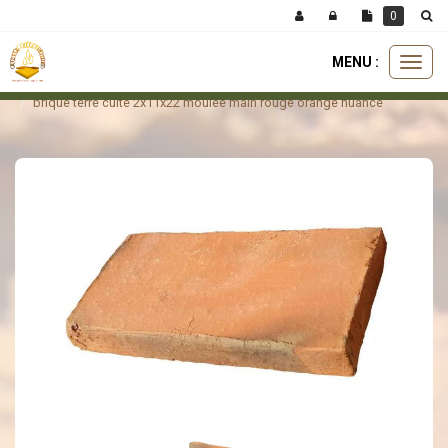
Panneau de gestion des cookies
0
MENU :
Ouvri
briques
briques moulée main
le
brique terre cuite 2x11x22 moulée main rouge orange nuancé
menu