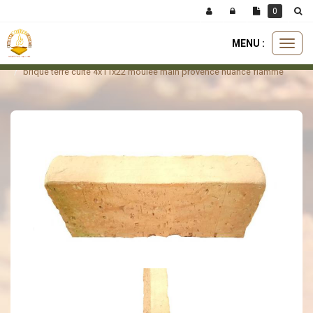
Panneau de gestion des cookies
0
MENU :
Ouvri
briques
briques moulée main
le
brique terre cuite 4x11x22 moulée main provence nuancé flammé
menu