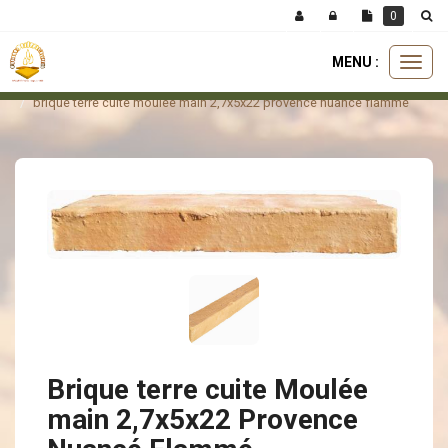
Panneau de gestion des cookies
0
MENU :
Ouvri
briques
briques moulée main
le
brique terre cuite moulée main 2,7x5x22 provence nuancé flammé
menu
Brique terre cuite Moulée
main 2,7x5x22 Provence