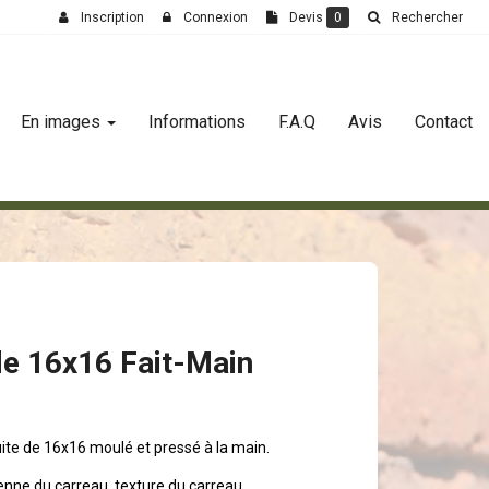
Inscription
Connexion
Devis
0
Rechercher
En images
Informations
F.A.Q
Avis
Contact
de 16x16 Fait-Main
uite de 16x16 moulé et pressé à la main.
ienne du carreau, texture du carreau