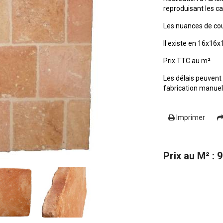
reproduisant les c
Les nuances de cou
Il existe en 16x16
Prix TTC au m²
Les délais peuvent 
fabrication manuelle
Imprimer
Prix au M² : 