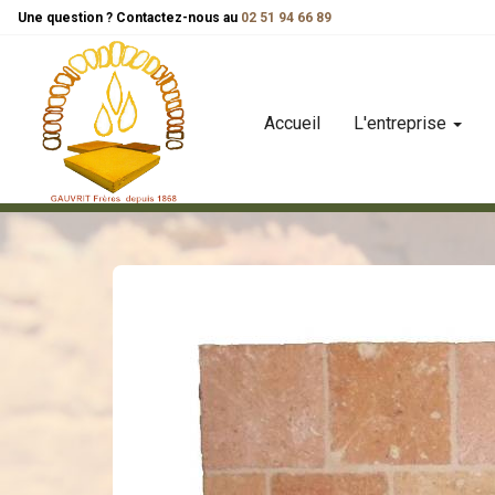
Panneau de gestion des cookies
Une question ? Contactez-nous au
02 51 94 66 89
Accueil
L'entreprise
carreaux
carreaux fait main
carreau de 16x16 fait-main