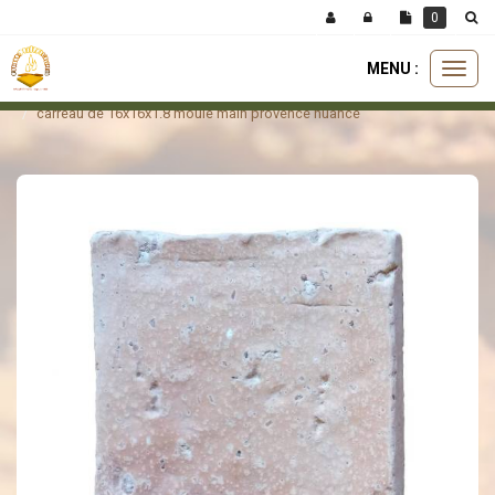
Panneau de gestion des cookies
0
MENU :
Ouvri
carreaux
carreaux fait main
le
carreau de 16x16x1.8 moulé main provence nuancé
menu