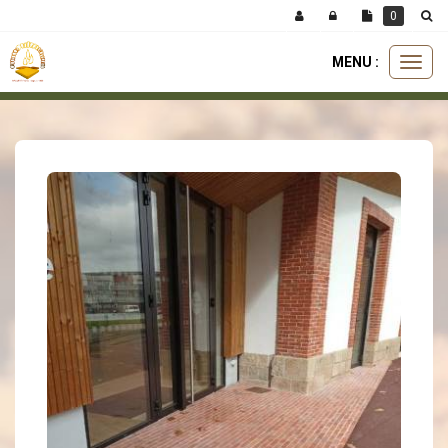
Panneau de gestion des cookies
0
MENU :
Ouvri
carreaux
carreau patrimoine
carreau de pavage patrimoine
le
menu