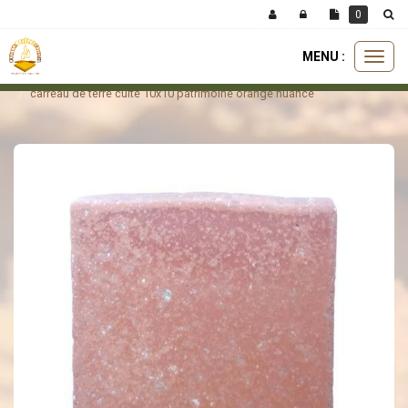
Panneau de gestion des cookies
0
MENU :
Ouvri
carreaux
carreau patrimoine
le
carreau de terre cuite 10x10 patrimoine orange nuancé
menu