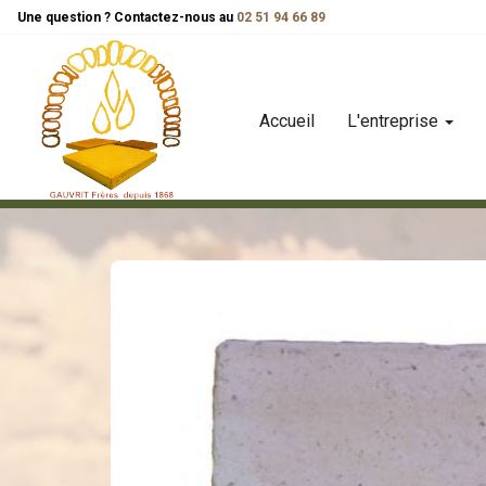
Panneau de gestion des cookies
Une question ? Contactez-nous au
02 51 94 66 89
Accueil
L'entreprise
carreaux
carreau patrimoine
carreau de terre cuite pat