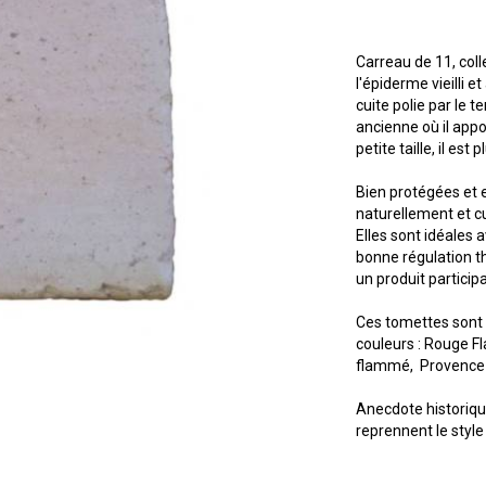
Carreau de 11, coll
l'épiderme vieilli e
cuite polie par le 
ancienne où il appo
petite taille, il es
Bien protégées et 
naturellement et cu
Elles sont idéales
bonne régulation th
un produit partici
Ces tomettes sont
couleurs : Rouge 
flammé, Provence 
Anecdote historique
reprennent le style