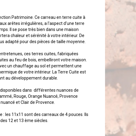
ection Patrimoine. Ce carreau en terre cuite à
t aux arêtes irrégulières, a l'aspect d'une terre
temps. Il se pose très bien dans une maison
rtera chaleur et sérénité à votre intérieur. De
t plus adapté pour des pièces de taille moyenne.
entretenues, ces terres cuites, fabriquées
ites au feu de bois, embelliront votre maison.
 avec un chauffage au sol et permettent une
ermique de votre intérieur. La Terre Cuite est
pant au développement durable.
 disponibles dans différentes nuances de
Flammé, Rouge, Orange Nuancé, Provence
nuancé et Clair de Provence.
 : les 11x11 sont des carreaux de 4 pouces. Ils
 des 12 et 13 ème siècles.