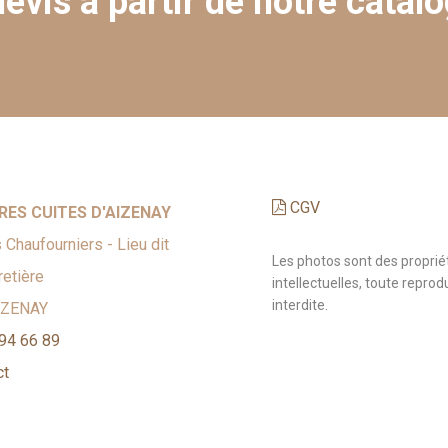
evis à partir de notre catalo
CGV
RES CUITES D'AIZENAY
 Chaufourniers - Lieu dit
Les photos sont des proprié
etière
intellectuelles, toute reprod
interdite.
IZENAY
94 66 89
ct