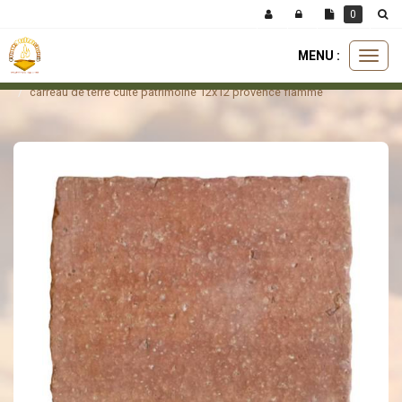
Panneau de gestion des cookies
0
MENU :
Ouvri
carreaux
carreau patrimoine
le
carreau de terre cuite patrimoine 12x12 provence flammé
menu