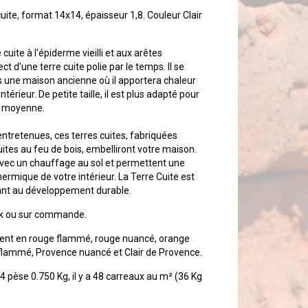
uite, format 14x14, épaisseur 1,8. Couleur Clair
cuite à l'épiderme vieilli et aux arêtes
pect d'une terre cuite polie par le temps. Il se
s une maison ancienne où il apportera chaleur
intérieur. De petite taille, il est plus adapté pour
le moyenne.
entretenues, ces terres cuites, fabriquées
ites au feu de bois, embelliront votre maison.
 avec un chauffage au sol et permettent une
ermique de votre intérieur. La Terre Cuite est
pant au développement durable.
ock ou sur commande.
tent en rouge flammé, rouge nuancé, orange
flammé, Provence nuancé et Clair de Provence.
 pèse 0.750 Kg, il y a 48 carreaux au m² (36 Kg