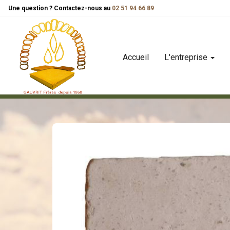
Panneau de gestion des cookies
Une question ? Contactez-nous au
02 51 94 66 89
Accueil
L'entreprise
carreaux
carreau patrimoine
carreau de terre cuite pat