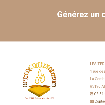
Générez un d
LES TER
1 rue des
La Gombr
85190
A
02 51 
Conta