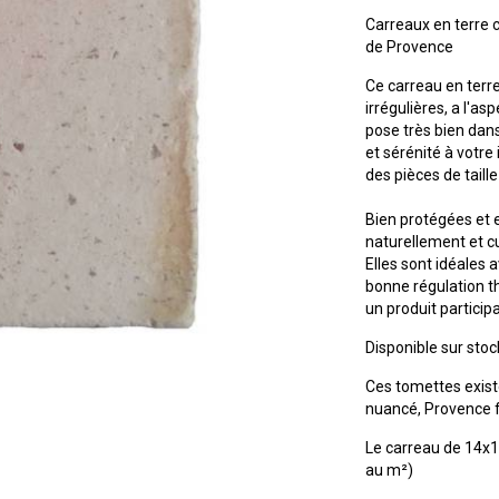
Carreaux en terre c
de Provence
Ce carreau en terre 
irrégulières, a l'as
pose très bien dan
et sérénité à votre 
des pièces de tail
Bien protégées et 
naturellement et cu
Elles sont idéales
bonne régulation th
un produit partici
Disponible sur st
Ces tomettes exis
nuancé, Provence 
Le carreau de 14x14
au m²)