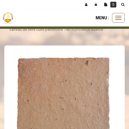
Panneau de gestion des cookies
0
MENU :
Ouvri
carreaux
carreau patrimoine
le
carreau de terre cuite patrimoine 14x14 provence nuancé
menu