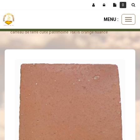
Panneau de gestion des cookies
0
MENU :
Ouvri
carreaux
carreau patrimoine
le
carreau de terre cuite patrimoine 16x16 orange nuancé
menu