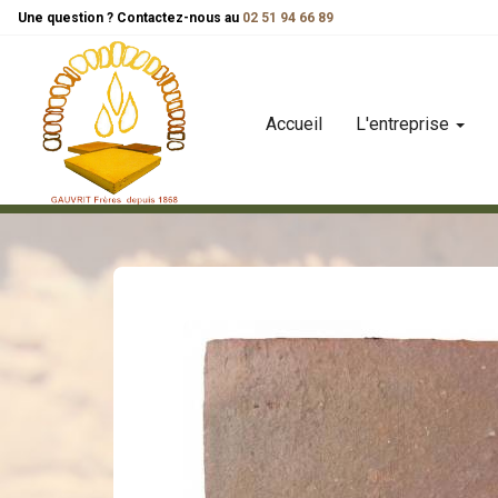
Panneau de gestion des cookies
Une question ? Contactez-nous au
02 51 94 66 89
Accueil
L'entreprise
carreaux
carreau tradition
carreau de terre cuite tradit