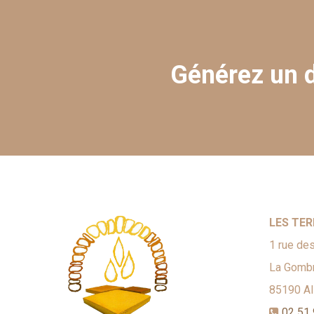
Générez un d
LES TER
1 rue des
La Gombr
85190
A
02 51 