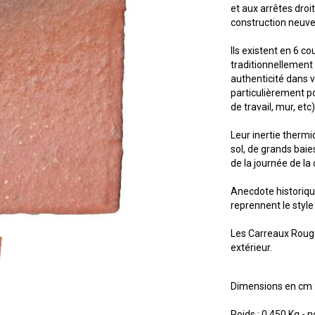
et aux arrêtes droit
construction neuve
Ils existent en 6 c
traditionnellement 
authenticité dans 
particulièrement po
de travail, mur, etc)
Leur inertie therm
sol, de grands baie
de la journée de la 
Anecdote historique
reprennent le style
Les Carreaux Rouge
extérieur.
Dimensions en cm : 
Poids : 0,450 Kg - 