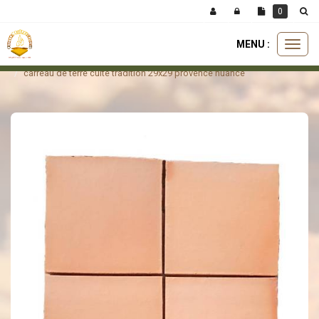
Panneau de gestion des cookies
0
MENU :
Ouvri
carreaux
carreau tradition
le
carreau de terre cuite tradition 29x29 provence nuancé
menu