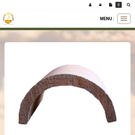
Panneau de gestion des cookies
0
MENU :
Ouvri
toiture
tuiles
claustre clissonais en terre cuite
le
menu