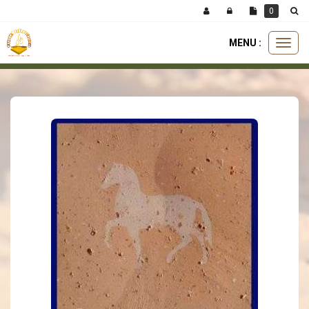
Panneau de gestion des cookies
0
MENU :
Ouvri
carreaux
carreau incrusté
incrusté cheval 11x11
le
menu