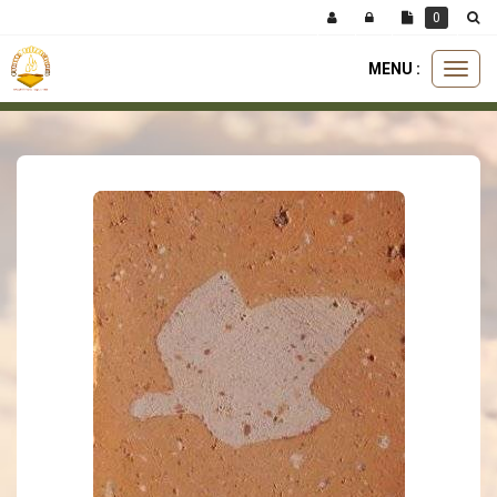
Panneau de gestion des cookies
0
MENU :
Ouvri
carreaux
carreau incrusté
incrusté feuille à 3 pointes 11x11
le
menu