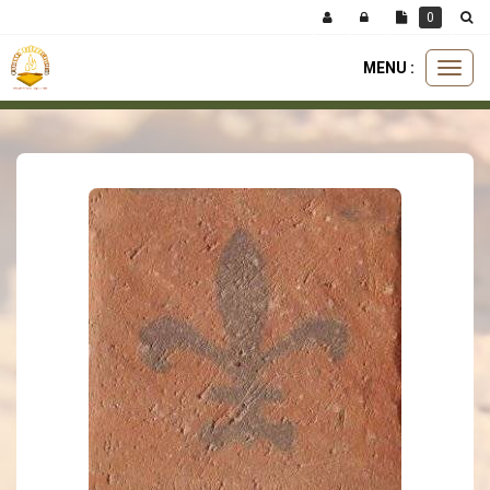
Panneau de gestion des cookies
0
MENU :
Ouvri
carreaux
carreau incrusté
incrusté fleur de lys noire 16x16
le
menu