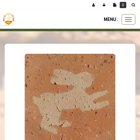
Panneau de gestion des cookies
0
MENU :
Ouvri
carreaux
carreau incrusté
incrusté lapin 11x11
le
menu