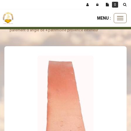
Panneau de gestion des cookies
0
MENU :
Ouvri
parement
parement d'angle
le
parement d'angle de 4 patrimoine provence extérieur
menu