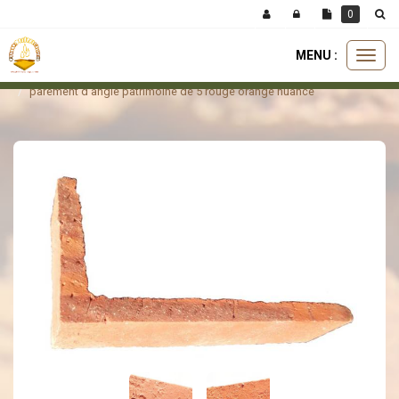
Panneau de gestion des cookies
0
MENU :
Ouvri
parement
parement d'angle
le
parement d'angle patrimoine de 5 rouge orange nuancé
menu