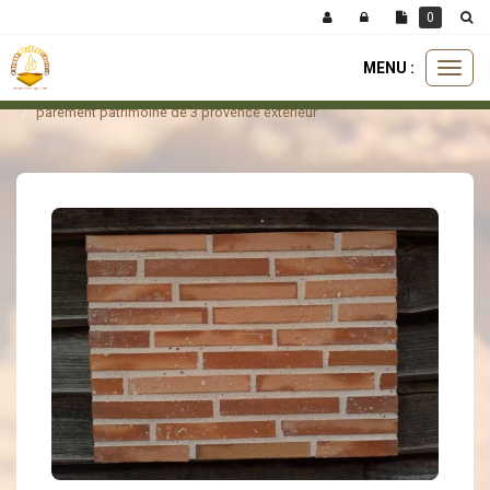
Panneau de gestion des cookies
0
MENU :
Ouvri
parement
plaquette de parement
le
parement patrimoine de 3 provence extérieur
menu