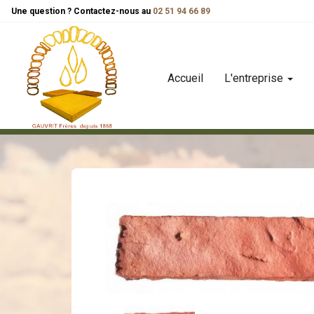
Panneau de gestion des cookies
Une question ? Contactez-nous au
02 51 94 66 89
Accueil
L'entreprise
parement
plaquette de parement
parement patrimoine