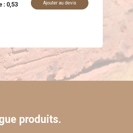
Ajouter au devis
e : 0,53
gue produits.