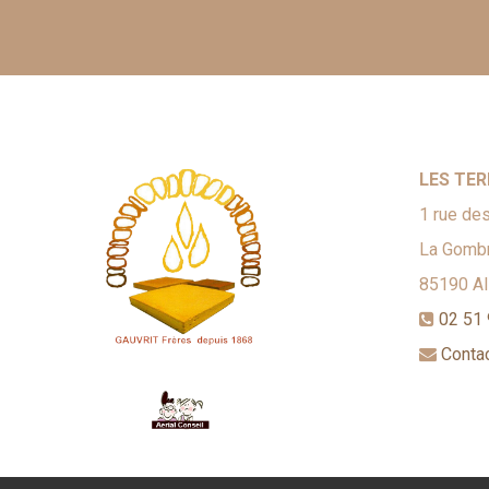
LES TER
1 rue des
La Gombr
85190
A
02 51 
Conta