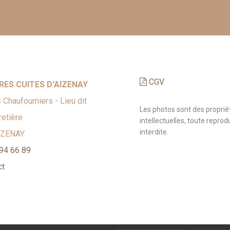
CGV
RES CUITES D'AIZENAY
 Chaufourniers - Lieu dit
Les photos sont des proprié
etière
intellectuelles, toute reprod
interdite.
IZENAY
94 66 89
ct