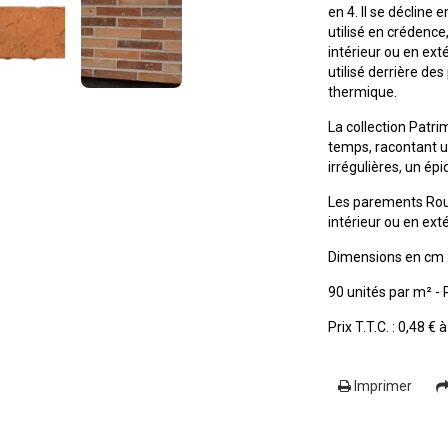
en 4. Il se décline
utilisé en crédenc
intérieur ou en exté
utilisé derrière des
thermique.
La collection Patri
temps, racontant une
irrégulières, un épid
Les parements Rou
intérieur ou en exté
Dimensions en cm : 
90 unités par m² - P
Prix T.T.C. : 0,48 € 
Imprimer