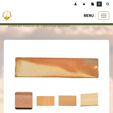
Panneau de gestion des cookies
0
MENU :
Ouvri
parement
plaquette de parement
le
parement tradition de 5 provence extérieur
menu