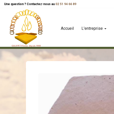
Panneau de gestion des cookies
Une question ? Contactez-nous au
02 51 94 66 89
Accueil
L'entreprise
carreaux
carreau patrimoine
tomettes de terre cuite p