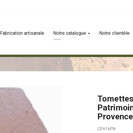
Fabrication artisanale
Notre catalogue
Notre clientèle
atrimoine hexagones de 16 provence nuancé
Tomettes
Patrimoi
Provence
CPH16PN