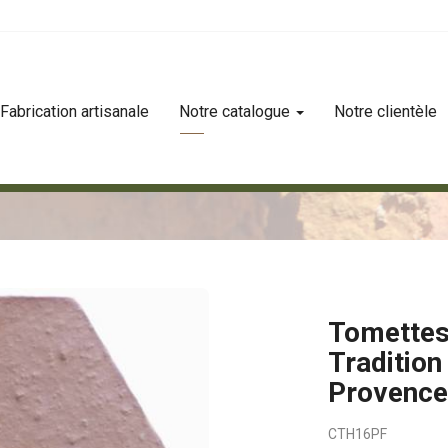
Fabrication artisanale
Notre catalogue
Notre clientèle
ition hexagone de 16 provence flammé
Tomettes
Traditio
Provenc
CTH16PF