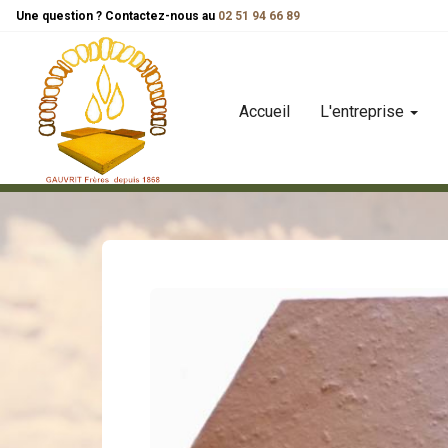
Panneau de gestion des cookies
Une question ? Contactez-nous au
02 51 94 66 89
Accueil
L'entreprise
carreaux
carreau tradition
tomettes de terre cuite trad