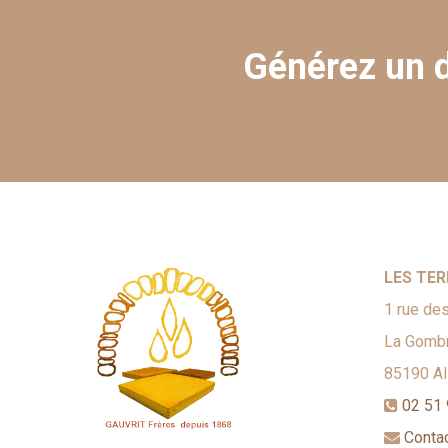
Générez un d
LES TER
1 rue des
La Gombr
85190
A
02 51 
Conta