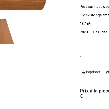
Pose sur liteaux, s
Elle existe égalemen
18 /m²
Prix T.T.C. à l'unité
"
Imprimer
Prix à la pièc
€