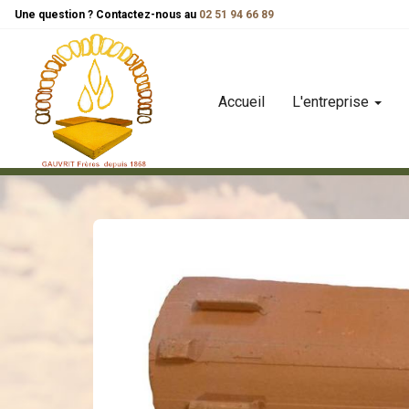
Panneau de gestion des cookies
Une question ? Contactez-nous au
02 51 94 66 89
Accueil
L'entreprise
toiture
tuiles
tuile courante à tenons rouge-orangé