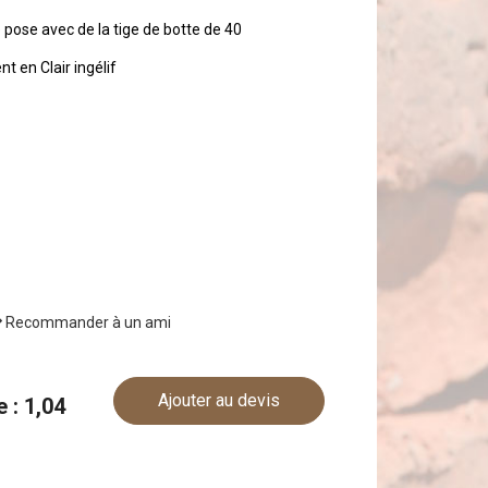
e pose avec de la tige de botte de 40
t en Clair ingélif
Recommander à un ami
Ajouter au devis
e : 1,04