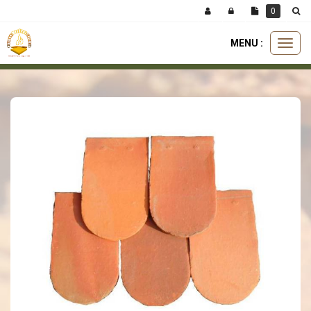
Panneau de gestion des cookies
0
MENU :
Ouvri
toiture
tuiles
tuile terre cuite écaille rouge
le
menu